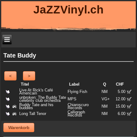
JaZZVinyl.ch
Tate Buddy
<
>
Titel
Label
Q
CHF
Live At Rick's Café
Flying Fish
NM
5.00
Americain
unbroken; The Buddy Tate
MPS
VG+
12.00
celebrity club orchestra
Buddy Tate and his
Chiaroscuro
NM
15.00
buddies
Records
Calligraph
Long Tall Tenor
NM
6.00
Records
Warenkorb