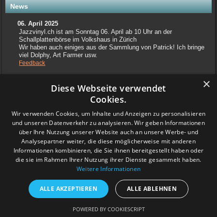
News
06. April 2025
Jazzvinyl.ch ist am Sonntag 06. April ab 10 Uhr an der
Schallplattenbörse im Volkshaus in Zürich
Wir haben auch einiges aus der Sammlung von Patrick! Ich bringe
viel Dolphy, Art Farmer usw.
Feedback
×
Diese Webseite verwendet
www.grashalm-it.ch
|
(www.pinkytoes.com)
Copyright © 2014. All Rights Reserved.
Cookies.
Wir verwenden Cookies, um Inhalte und Anzeigen zu personalisieren
und unseren Datenverkehr zu analysieren. Wir geben Informationen
über Ihre Nutzung unserer Website auch an unsere Werbe- und
Analysepartner weiter, die diese möglicherweise mit anderen
Informationen kombinieren, die Sie ihnen bereitgestellt haben oder
die sie im Rahmen Ihrer Nutzung ihrer Dienste gesammelt haben.
Weitere Informationen
ALLE AKZEPTIEREN
ALLE ABLEHNEN
POWERED BY COOKIESCRIPT