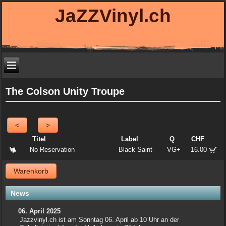
JaZZVinyl.ch
The Colson Unity Troupe
<
>
Titel
Label
Q
CHF
No Reservation
Black Saint
VG+
16.00
Warenkorb
News
06. April 2025
Jazzvinyl.ch ist am Sonntag 06. April ab 10 Uhr an der