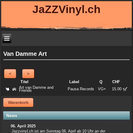
JaZZVinyl.ch
Van Damme Art
<
>
Titel
Label
Q
CHF
Art van Damme and
Pausa Records
VG+
15.00
Friends
Warenkorb
News
06. April 2025
Jazzvinyl.ch ist am Sonntag 06. April ab 10 Uhr an der