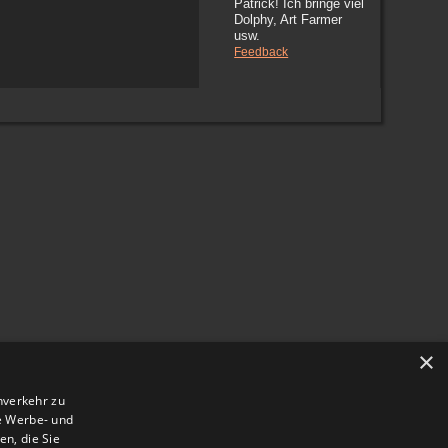
Patrick! Ich bringe viel
Dolphy, Art Farmer
usw.
Feedback
×
nverkehr zu
e Werbe- und
n, die Sie